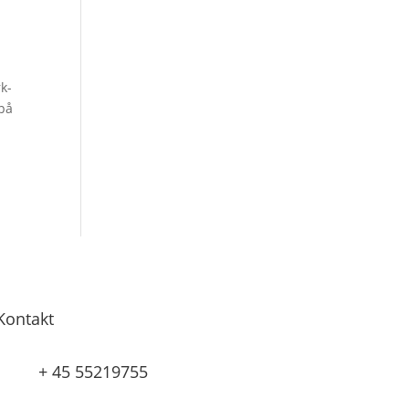
k-
 på
Kontakt
+ 45 55219755