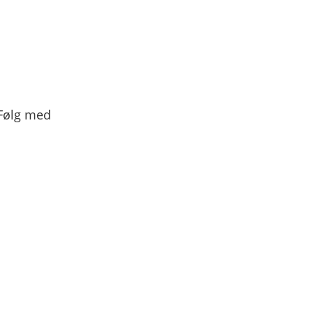
tj@pavama.dk
Pavama ApS
CVR-nr. 45426513
Følg med