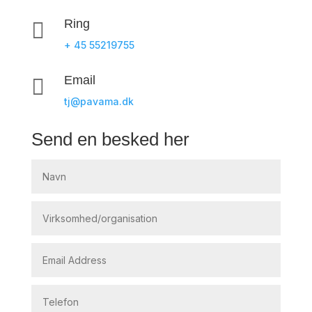
Ring

+ 45 55219755
Email

tj@pavama.dk
Send en besked her