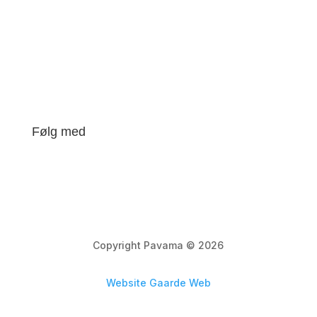
tj@pavama.dk
Pavama ApS
CVR-nr. 45426513
Følg med
Copyright Pavama © 2026
Website Gaarde Web