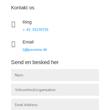
Kontakt os
Ring

+ 45 55219755
Email

tj@pavama.dk
Send en besked her