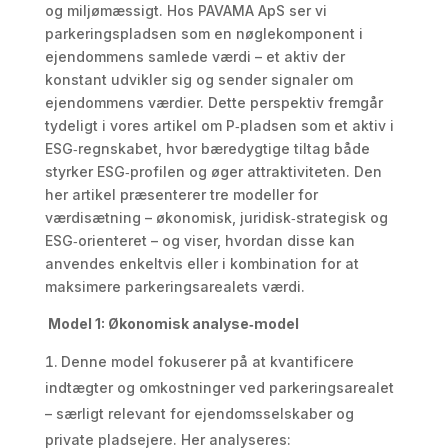
og miljømæssigt. Hos PAVAMA ApS ser vi
parkeringspladsen som en nøglekomponent i
ejendommens samlede værdi – et aktiv der
konstant udvikler sig og sender signaler om
ejendommens værdier. Dette perspektiv fremgår
tydeligt i vores artikel om P‑pladsen som et aktiv i
ESG‑regnskabet, hvor bæredygtige tiltag både
styrker ESG‑profilen og øger attraktiviteten. Den
her artikel præsenterer tre modeller for
værdisætning – økonomisk, juridisk‑strategisk og
ESG‑orienteret – og viser, hvordan disse kan
anvendes enkeltvis eller i kombination for at
maksimere parkeringsarealets værdi.
Model 1: Økonomisk analyse‑model
Denne model fokuserer på at kvantificere
indtægter og omkostninger ved parkeringsarealet
– særligt relevant for ejendomsselskaber og
private pladsejere. Her analyseres: