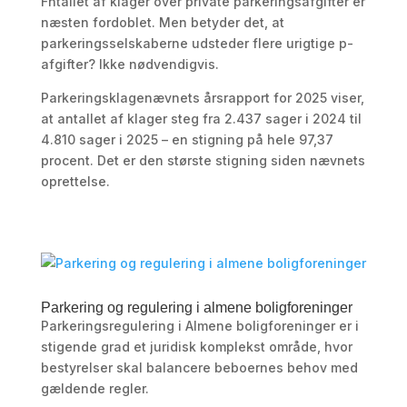
Fntallet af klager over private parkeringsafgifter er
næsten fordoblet. Men betyder det, at
parkeringsselskaberne udsteder flere urigtige p-
afgifter? Ikke nødvendigvis.
Parkeringsklagenævnets årsrapport for 2025 viser,
at antallet af klager steg fra 2.437 sager i 2024 til
4.810 sager i 2025 – en stigning på hele 97,37
procent. Det er den største stigning siden nævnets
oprettelse.
Parkering og regulering i almene boligforeninger
Parkeringsregulering i Almene boligforeninger er i
stigende grad et juridisk komplekst område, hvor
bestyrelser skal balancere beboernes behov med
gældende regler.