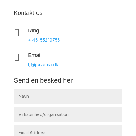
Kontakt os

Ring
+ 45 55219755

Email
tj@pavama.dk
Send en besked her