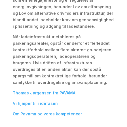
som en energitjeneste og er reguleret af
energilovgivningen, herunder
Lov om elforsyning
og
Lov om alternative drivmidlers infrastruktur
, der
blandt andet indeholder krav om gennemsigtighed
i prissætning og adgang til ladestandere.
Når ladeinfrastruktur etableres på
parkeringsarealer, opstår der derfor et flerleddet
kontraktforhold mellem flere aktører: grundejeren,
parkeringsoperatøren, ladeoperatøren og
brugeren. Hvis driften af infrastrukturen
overdrages til en anden aktør, kan der opstå
spørgsmål om kontraktretlige forhold, herunder
samtykke til overdragelse og ansvarsplacering.
Thomas Jørgensen fra PAVAMA.
Vi hjæper til i idèfasen
Om Pavama og vores kompetencer