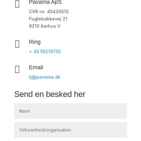

Pavama ApS
CVR-nr. 45426513
Fuglebakkevej 21
8210 Aarhus V

Ring
+ 45 55219755

Email
tj@pavama.dk
Send en besked her