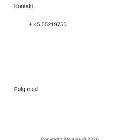
Kontakt
+ 45 55219755
tj@pavama.dk
Pavama ApS
CVR-nr. 45426513
Følg med
Copyright Pavama © 2026