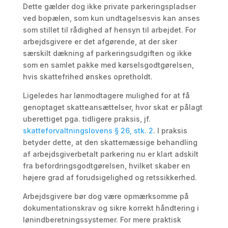
Dette gælder dog ikke private parkeringspladser
ved bopælen, som kun undtagelsesvis kan anses
som stillet til rådighed af hensyn til arbejdet. For
arbejdsgivere er det afgørende, at der sker
særskilt dækning af parkeringsudgiften og ikke
som en samlet pakke med kørselsgodtgørelsen,
hvis skattefrihed ønskes opretholdt.
Ligeledes har lønmodtagere mulighed for at få
genoptaget skatteansættelser, hvor skat er pålagt
uberettiget pga. tidligere praksis, jf.
skatteforvaltningslovens § 26, stk. 2
. I praksis
betyder dette, at den skattemæssige behandling
af arbejdsgiverbetalt parkering nu er klart adskilt
fra befordringsgodtgørelsen, hvilket skaber en
højere grad af forudsigelighed og retssikkerhed.
Arbejdsgivere bør dog være opmærksomme på
dokumentationskrav og sikre korrekt håndtering i
lønindberetningssystemer. For mere praktisk