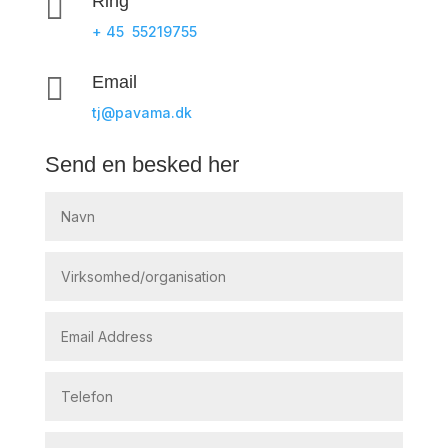

Ring
+ 45 55219755

Email
tj@pavama.dk
Send en besked her