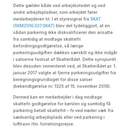
Dette gælder både ved arbejdsstedet og ved
andre arbejdspladser, som arbejdet fører
medarbejderen til. I et styresignal fra
SKAT
(SKM2016.537.SKAT)
blev det tydeliggjort, at en
sådan parkering ikke diskvalificerer den ansatte
fra samtidig at modtage skattefri
befordringsgodtgørelse, så længe
parkeringsudgiften dækkes særskilt og ikke indgår
i satserne fastsat af Skatterådet. Dette synspunkt
blev desuden cementeret ved, at Skatterådet pr. 1.
januar 2017 valgte at fjerne parkeringsudgifter fra
beregningsgrundlaget for disse satser
(bekendtgørelse nr. 1325 af 15. november 2016).
Dermed kan en medarbejder i dag modtage
skattefri godtgørelse for kørslen og samtidig få
parkering betalt skattefrit – fx ved møder væk fra
sædvanlig arbejdsplads eller ved parkering i
lufthavn ifm. forretningsrejse.